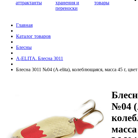
аттрактанты
хранения и
товары
переноски
Главная
Каталог товаров
Блесны
A-ELITA. Блесна 3011
Блесна 3011 №04 (A-elita), колеблющаяся, масса 45 г, цв
Блесн
№04 (A
колеб
масса 