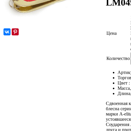
LM04
Цена
Количество
Артик
Торгов
Цвет :
Масса,
Длина
Сдвоенная 
блесна сери
марки A-eli
устоявшеес
Соударения 
друга и про