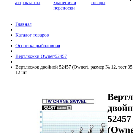
аттрактанты
хранения и
товары
переноски
Главная
Каталог товаров
Оснастка рыболовная
Вертлюжки Owner/52457
Вертлюжок двойной 52457 (Owner), размер № 12, тест 35,9
12 шт
Верт
двойн
52457
(Owne