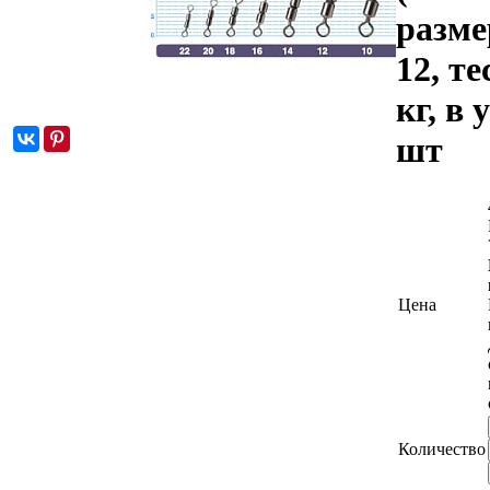
разм
12, те
кг, в 
шт
Цена
Количество