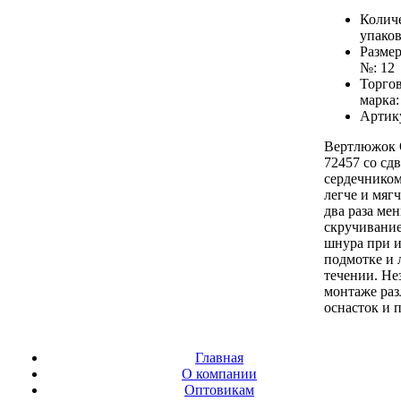
Количе
упаков
Разме
№:
12
Торго
марка
Артик
Вертлюжок 
72457 со сд
сердечником 
легче и мяг
два раза ме
скручивание
шнура при 
подмотке и 
течении. Не
монтаже ра
оснасток и 
Главная
О компании
Оптовикам