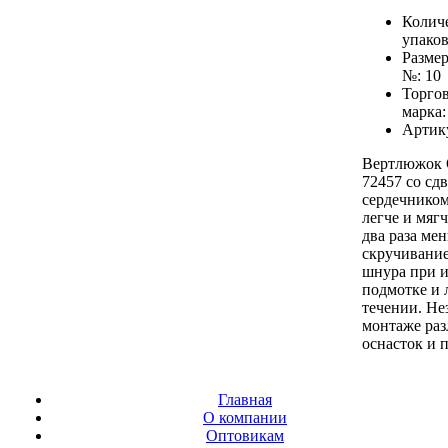
Количе
упаков
Разме
№:
10
Торго
марка
Артик
Вертлюжок 
72457 со сд
сердечником 
легче и мяг
два раза ме
скручивание
шнура при 
подмотке и 
течении. Не
монтаже ра
оснасток и 
Главная
О компании
Оптовикам