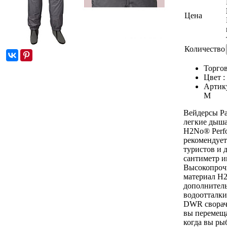
Цена
Количество
Торгов
Цвет :
Артик
M
Вейдерсы Pa
легкие дыша
H2No® Perfo
рекомендует
туристов и 
сантиметр и
Высокопроч
материал H2
дополнител
водоотталк
DWR сворачи
вы перемеща
когда вы ры