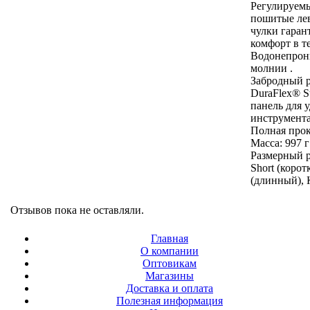
Регулируем
пошитые ле
чулки гаран
комфорт в т
Водонепрон
молнии .
Забродный р
DuraFlex® St
панель для 
инструмента
Полная прок
Масса: 997 г
Размерный р
Short (корот
(длинный), 
Отзывов пока не оставляли.
Главная
О компании
Оптовикам
Магазины
Доставка и оплата
Полезная информация