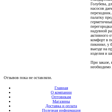
Голубева, д
насосов дае
переходник.
палатку пре
герметичны
перегородка
надувной ра
активного о
комфорт в п
пикнике, у 
выезде на п
изделия и шв
При заказе,
необходимо 
Отзывов пока не оставляли.
Главная
О компании
Оптовикам
Магазины
Доставка и оплата
Полезная информация