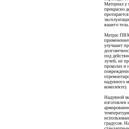
Материал у 
прекрасно д
протирается
эксплуатац
вашего тела.
Матрас ПВХ
применением
улучшает пр
долговечнос
под действ
лучей, не пр
проколах и 
повреждени
отремонтиро
надувного м
комплекте).
Надувной ма
изготовлен 
армированн
температур
использован
градусов. Н
стандартны