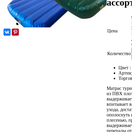
ассор
Цена
Количество
Цвет :
Артик
Торгов
Матрас тури
из ПВХ плот
выдерживает 
впитывает вл
ухода, дост
ополоснуть 
плесенью, п
выдерживае
перепады от 