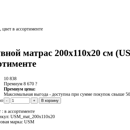
 цвет в ассортименте
вной матрас 200х110х20 см (U
ртименте
10 838
Премиум 8 670
?
Премиум цена:
Максимальная выгода - доступна при сумме покупок свыше 50
во
 :
в ассортименте
икул:
USM_mat_200x110x20
овая марка:
USM