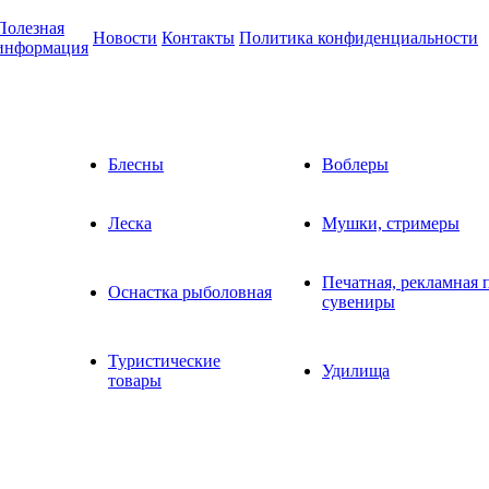
Полезная
Новости
Контакты
Политика конфиденциальности
информация
Блесны
Воблеры
Леска
Мушки, стримеры
Печатная, рекламная 
Оснастка рыболовная
сувениры
Туристические
Удилища
товары