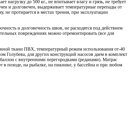
 нагрузку до 500 кг., не впитывает влагу и грязь, не требует
рочен и долговечен, выдерживает температурные перепады от
у, не протирается в местах трения, при эксплуатации
очность и долговечность швов, не расходятся под действием
чительных повреждениях можно отремонтировать (все для
анной ткани ПВХ, температурный режим использования от-40
м Голубева, для других конструкций насосов даем в комплект
 баллон с внутренними перегородками (реданами). Матрас
 в походе, на рыбалке, на пикнике, у бассейна и при любом