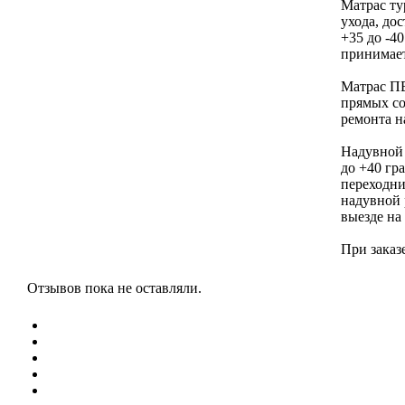
Матрас ту
ухода, до
+35 до -4
принимает
Матрас ПВ
прямых со
ремонта н
Надувной 
до +40 гр
переходни
надувной 
выезде на 
При заказ
Отзывов пока не оставляли.