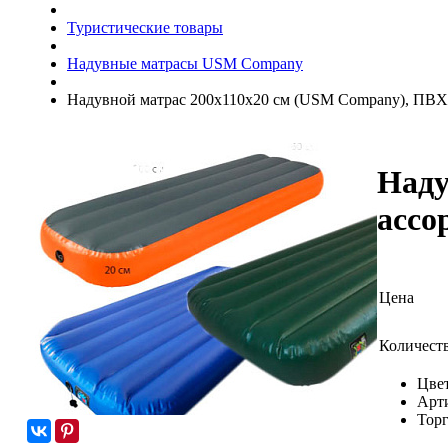
Туристические товары
Надувные матрасы USM Company
Надувной матрас 200х110х20 см (USM Company), ПВХ,
Наду
ассо
Цена
Количест
Цвет
Арт
Торг