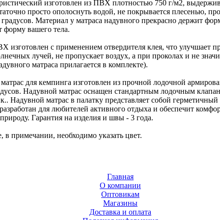
ристический изготовлен из ПВХ плотностью 750 г/м2, выдерживает
статочно просто ополоснуть водой, не покрывается плесенью, п
0 градусов. Материал у матраса надувного прекрасно держит форм
 форму вашего тела.
Х изготовлен с применением отвердителя клея, что улучшает пр
лнечных лучей, не пропускает воздух, а при проколах и не зна
адувного матраса прилагается в комплекте).
матрас для кемпинга изготовлен из прочной лодочной армиров
адусов. Надувной матрас оснащен стандартным лодочным клапано
к.. Надувной матрас в палатку представляет собой герметичный
разработан для любителей активного отдыха и обеспечит комфорт
природу. Гарантия на изделия и швы - 3 года.
е, в примечании, необходимо указать цвет.
Главная
О компании
Оптовикам
Магазины
Доставка и оплата