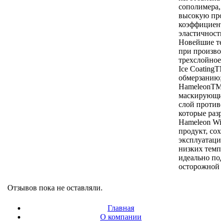
сополимера,
высокую про
коэффициен
эластичност
Новейшие т
при произво
трехслойное
Ice Coating
обмерзанию;
HameleonTM
маскирующи
слой против
которые раз
Hameleon Wi
продукт, со
эксплуатаци
низких темп
идеально по
осторожной
Отзывов пока не оставляли.
Главная
О компании