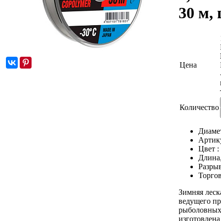
30 м, 
Цена
Количество
Диаме
Артик
Цвет :
Длина
Разрыв
Торгов
Зимняя леск
ведущего пр
рыболовных
изготовлена