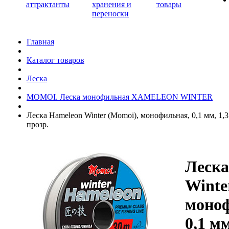
аттрактанты
хранения и
товары
переноски
Главная
Каталог товаров
Леска
MOMOI. Леска монофильная XAMELEON WINTER
Леска Hameleon Winter (Momoi), монофильная, 0,1 мм, 1,3 к
прозр.
Леска
Winte
моноф
0,1 мм