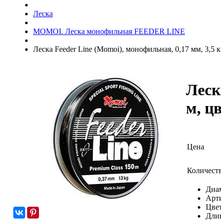
Леска
MOMOI. Леска монофильная FEEDER LINE
Леска Feeder Line (Momoi), монофильная, 0,17 мм, 3,5 к
Леск
м, ц
Цена
Количест
Диа
Арт
Цвет
Дли