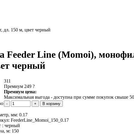
г, дл. 150 м, цвет черный
а Feeder Line (Momoi), монофиль
вет черный
311
Премиум 249
?
Премиум цена:
Максимальная выгода - доступна при сумме покупок свыше 50
во
метр, мм:
0.17
икул:
FeederLine_Momoi_150_0.17
 :
черный
на, м:
150