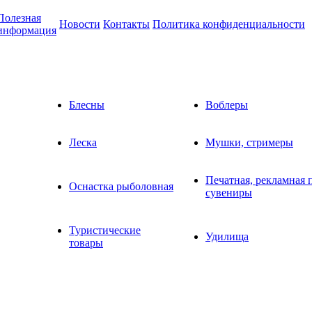
Полезная
Новости
Контакты
Политика конфиденциальности
информация
Блесны
Воблеры
Леска
Мушки, стримеры
Печатная, рекламная 
Оснастка рыболовная
сувениры
Туристические
Удилища
товары