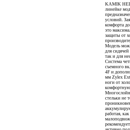
KAMIK HELS
линейке мод
предназначе
условий. За
комфорта до
это максима
защиты от х
производите
Модель можн
для сидячей
так и для н
Система че
съемного вк
4F и дополн
мм Zylex Ex
ноги от хол
комфортную 
Многослойн
стельки не 
проникновен
аккумулирую
работая, ка
малоподвиж
рекомендует
активно под