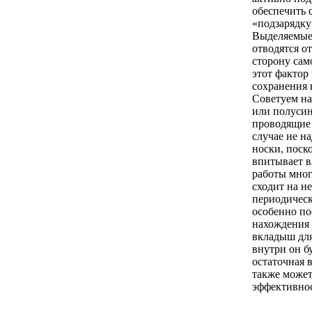
обеспечить 
«подзарядку
Выделяемые
отводятся о
сторону сам
этот фактор
сохранения н
Советуем на
или полусин
проводящие 
случае не н
носки, поск
впитывает в
работы мно
сходит на н
периодическ
особенно по
нахождения 
вкладыш для
внутри он бу
остаточная 
также может
эффективнос