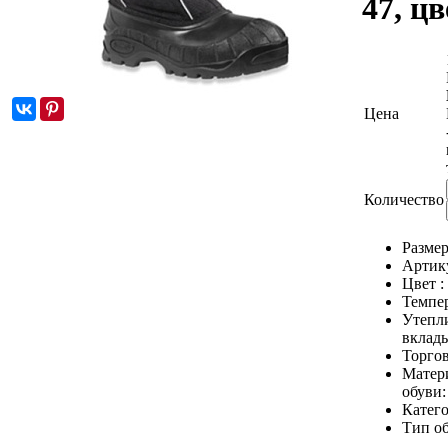
47, ц
Цена
Количество
Размер
Артик
Цвет :
Темпе
Утепл
вклад
Торгов
Матер
обуви
Катег
Тип о