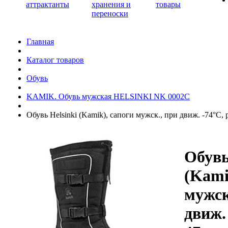
аттрактанты
хранения и
товары
переноски
Главная
Каталог товаров
Обувь
KAMIK. Обувь мужская HELSINKI NK 0002C
Обувь Helsinki (Kamik), cапоги мужск., при движ. -74°C, 
Обувь
(Kami
мужск
движ.