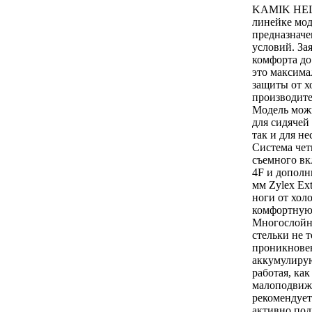
KAMIK HELS
линейке мод
предназначе
условий. За
комфорта до
это максима
защиты от х
производите
Модель можн
для сидячей
так и для н
Система че
съемного вк
4F и дополн
мм Zylex Ex
ноги от хол
комфортную 
Многослойн
стельки не 
проникновен
аккумулирую
работая, ка
малоподвиж
рекомендует
активно под