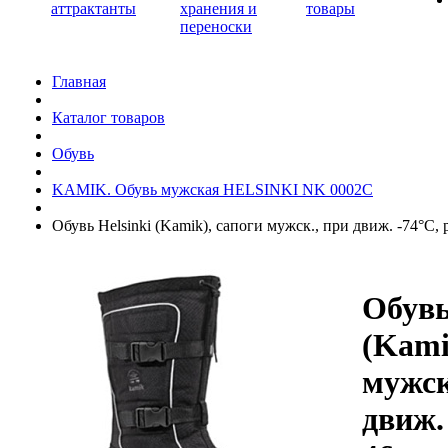
аттрактанты
хранения и
товары
переноски
Главная
Каталог товаров
Обувь
KAMIK. Обувь мужская HELSINKI NK 0002C
Обувь Helsinki (Kamik), cапоги мужск., при движ. -74°C, 
Обувь
(Kami
мужск
движ.