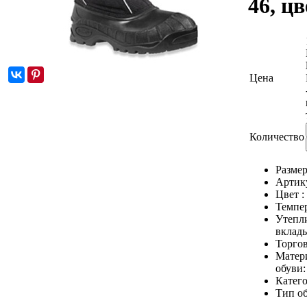
46, ц
Цена
Количество
Размер
Артик
Цвет :
Темпе
Утепл
вклад
Торгов
Матер
обуви
Катег
Тип о