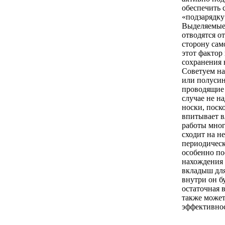
обеспечить 
«подзарядку
Выделяемые
отводятся о
сторону сам
этот фактор
сохранения н
Советуем на
или полусин
проводящие 
случае не н
носки, поск
впитывает в
работы мно
сходит на н
периодическ
особенно по
нахождения 
вкладыш для
внутри он бу
остаточная 
также может
эффективнос