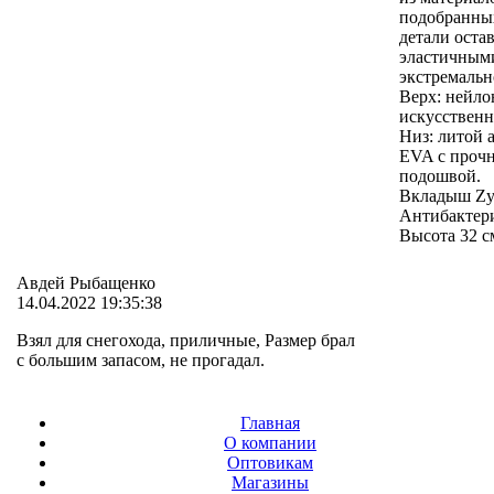
подобранных
детали оста
эластичными
экстремальн
Верх: нейло
искусственн
Низ: литой
EVA c проч
подошвой.
Вкладыш Zyl
Антибактери
Высота 32 с
Авдей Рыбащенко
14.04.2022 19:35:38
Взял для снегохода, приличные, Размер брал
с большим запасом, не прогадал.
Главная
О компании
Оптовикам
Магазины