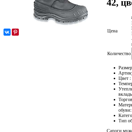
42, ц
Цена
Количество
Размер
Артик
Цвет :
Темпе
Утепл
вклады
Торгов
Матер
обуви
Катег
Тип о
Сапоги мужс