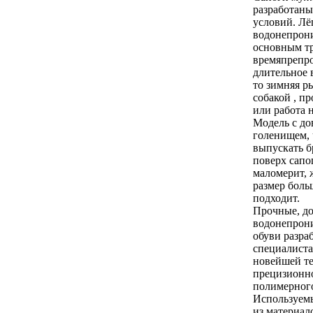
разработаны
условий. Лё
водонепрон
основным тр
времяпрепр
длительное 
то зимняя р
собакой , п
или работа 
Модель с до
голенищем, 
выпускать 
поверх сапо
маломерит, 
размер боль
подходит.
Прочные, д
водонепрон
обуви разра
специалист
новейшей т
прецизионн
полимерного
Используем
из материал