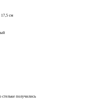
 17,5 см
вый
по стельке получились