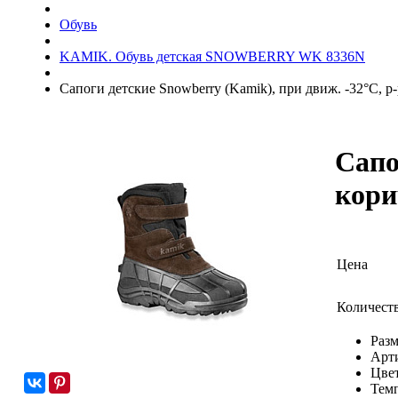
Обувь
KAMIK. Обувь детская SNOWBERRY WK 8336N
Сапоги детские Snowberry (Kamik), при движ. -32°C, р
Сапо
кор
Цена
Количест
Разм
Арт
Цвет
Тем