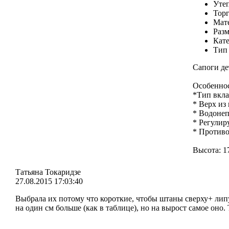
Уте
Торг
Мате
Разм
Кате
Тип
Cапоги де
Особенно
*Тип вкл
* Верх из
* Водоне
* Регулир
* Противо
Высота: 1
Татьяна Токаридзе
27.08.2015 17:03:40
Выбрала их потому что короткие, чтобы штаны сверху+ липуч
на один см больше (как в таблице), но на вырост самое оно.