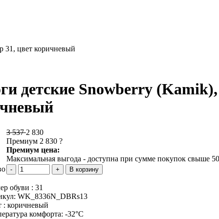
-р 31, цвет коричневый
ги детские Snowberry (Kamik), 
ичневый
3 537
2 830
Премиум 2 830
?
Премиум цена:
Максимальная выгода - доступна при сумме покупок свыше 50
во
ер обуви :
31
икул:
WK_8336N_DBRs13
 :
коричневый
пература комфорта:
-32°C