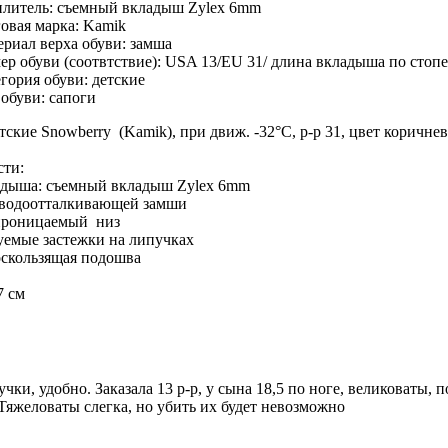
плитель:
съемный вкладыш Zylex 6mm
овая марка:
Kamik
риал верха обуви:
замша
ер обуви (соотвтствие):
USA 13/EU 31/ длина вкладыша по стопе
гория обуви:
детские
 обуви:
cапоги
тские Snowberry (Kamik), при движ. -32°C, р-р 31, цвет коричне
сти:
адыша: съемный вкладыш Zylex 6mm
 водоотталкивающей замши
проницаемый низ
уемые застежки на липучках
скользящая подошва
7 см
ки, удобно. Заказала 13 р-р, у сына 18,5 по ноге, великоваты, 
 Тяжеловаты слегка, но убить их будет невозможно