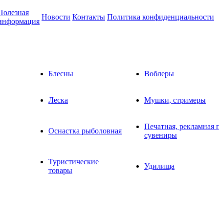
Полезная
Новости
Контакты
Политика конфиденциальности
информация
Блесны
Воблеры
Леска
Мушки, стримеры
Печатная, рекламная 
Оснастка рыболовная
сувениры
Туристические
Удилища
товары