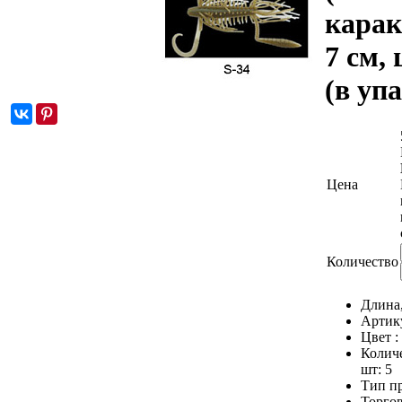
карак
7 см, 
(в упа
Цена
Количество
Длина
Артик
Цвет :
Количе
шт:
5
Тип п
Торгов