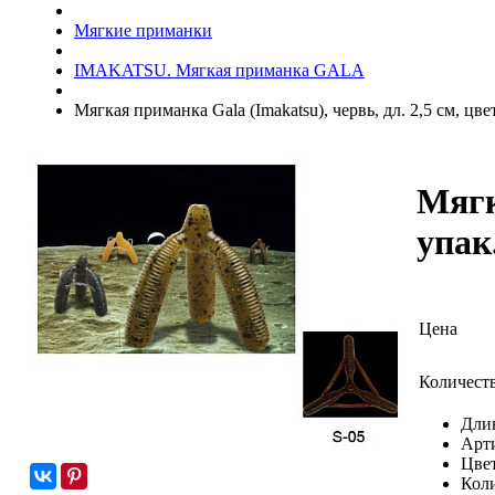
Мягкие приманки
IMAKATSU. Мягкая приманка GALA
Мягкая приманка Gala (Imakatsu), червь, дл. 2,5 см, цвет
Мягк
упак.
Цена
Количест
Длин
Арт
Цвет
Коли