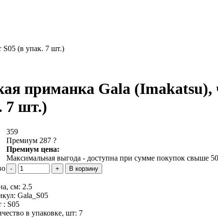
 S05 (в упак. 7 шт.)
ая приманка Gala (Imakatsu), че
 7 шт.)
359
Премиум 287
?
Премиум цена:
Максимальная выгода - доступна при сумме покупок свыше 50
во
а, см:
2.5
икул:
Gala_S05
 :
S05
чество в упаковке, шт:
7