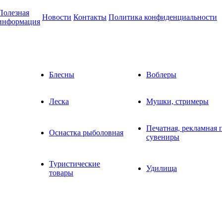
Полезная
Новости
Контакты
Политика конфиденциальности
информация
Блесны
Воблеры
Леска
Мушки, стримеры
Печатная, рекламная 
Оснастка рыболовная
сувениры
Туристические
Удилища
товары