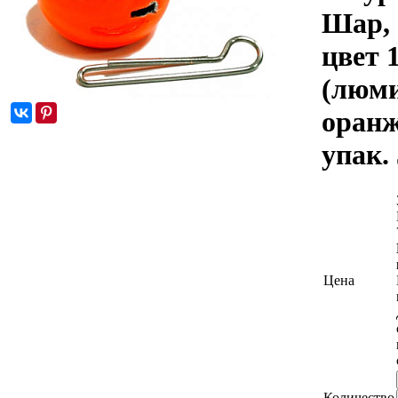
Шар, 
цвет 
(люми
оранж.
упак. 
Цена
Количество