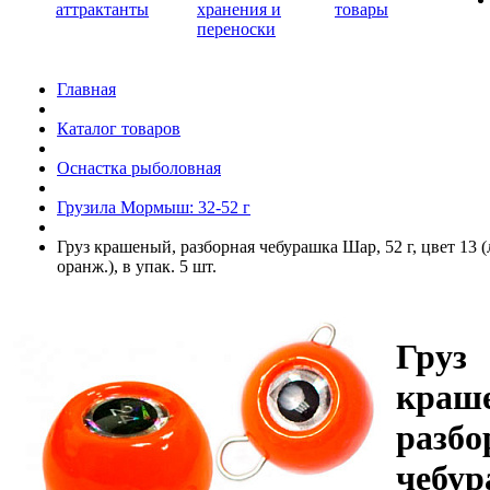
аттрактанты
хранения и
товары
переноски
Главная
Каталог товаров
Оснастка рыболовная
Грузила Мормыш: 32-52 г
Груз крашеный, разборная чебурашка Шар, 52 г, цвет 13 
оранж.), в упак. 5 шт.
Груз
краш
разбо
чебу