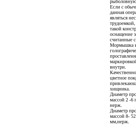
рыболовную 
Если с обы
данная опер
являться не
трудоемкой,
такой конст
оснащение 
считанные с
Мормышка 
голографиче
проставлен
маркировко
внутри.
Качественно
цветное пок
привлекающ
хищника.
Диаметр про
массой 2 -6 г
нерж.
Диаметр про
массой 8- 52 
мм,нерж.