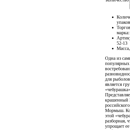
Количе
упаков
Торго
марка
Артик
52-13
Масса,
Одна из са
популярных
востребова
разновиднос
для рыболов
является гр
«чебурашка»
Представляе
крашенный 
российского
Мормыш. Ко
этой «чебур
разборная, 
упрощает ее