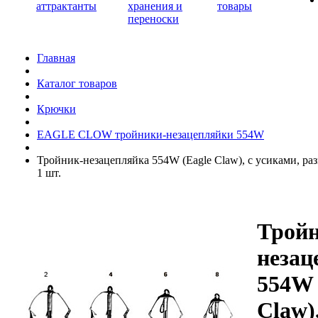
аттрактанты
хранения и
товары
переноски
Главная
Каталог товаров
Крючки
EAGLE CLOW тройники-незацепляйки 554W
Тройник-незацепляйка 554W (Eagle Claw), с усиками, раз
1 шт.
Тройн
незац
554W 
Claw),