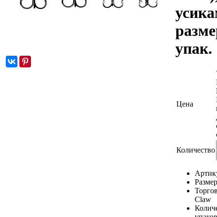
усика
разме
упак. 
Цена
Количество
Артик
Разме
Торгов
Claw
Количе
упаков