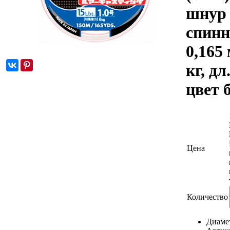
шнур
спинн
0,165 
кг, дл
цвет 
Цена
Количество
Диаме