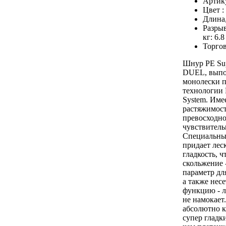
Артик
Цвет :
Длина
Разрыв
кг:
6.8
Торгов
Шнур PE Su
DUEL, выпо
монолески п
технологии
System. Име
растяжимост
превосходн
чувствитель
Специальны
придает лес
гладкость, ч
скольжение 
параметр для
а также нес
функцию - л
не намокает
абсолютно к
супер гладк