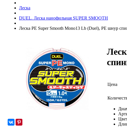
Леска
DUEL. Леска нанофильная SUPER SMOOTH
Леска PE Super Smooth Mono13 Lb (Duel), PE шнур спин
Леск
спин
Цена
Количест
Диа
Арт
Цвет
Дли