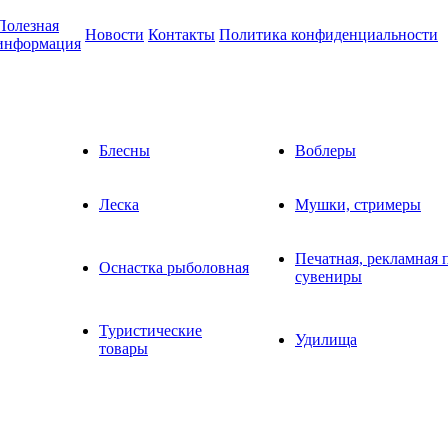
Полезная
Новости
Контакты
Политика конфиденциальности
информация
Блесны
Воблеры
Леска
Мушки, стримеры
Печатная, рекламная 
Оснастка рыболовная
сувениры
Туристические
Удилища
товары