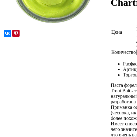
Chart
Цена
Количество
Расфа
Артик
Торгов
Паста фореле
Trout Bait -
натуральный
разработана
Приманка об
(чеснока, ик
более похож
Имеет способ
чего значит
что очень в