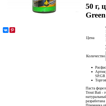
50 г, 
Green
Цена
Количество
Расфа
Артик
SP.GR
Торгов
Паста фореле
Trout Bait -
натуральный
разработана
Приманка об