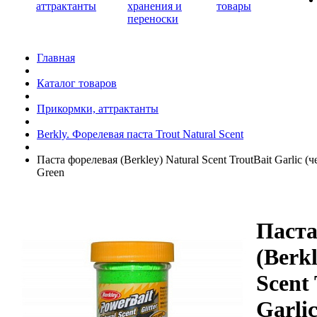
аттрактанты
хранения и
товары
переноски
Главная
Каталог товаров
Прикормки, аттрактанты
Berkly. Форелевая паста Trout Natural Scent
Паста форелевая (Berkley) Natural Scent TroutBait Garlic (че
Green
Паста
(Berkl
Scent
Garlic