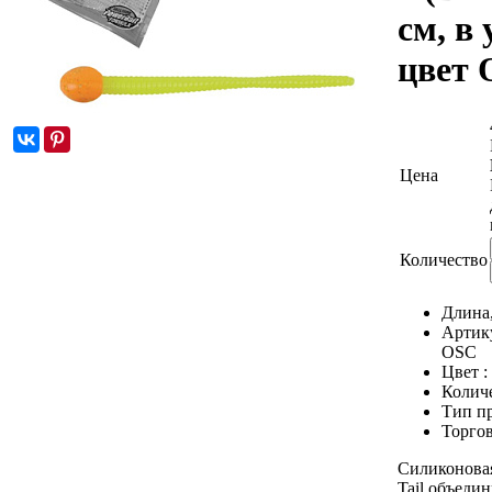
см, в 
цвет
Цена
Количество
Длина
Артик
OSC
Цвет :
Количе
Тип п
Торгов
Силиконовая
Tail объеди