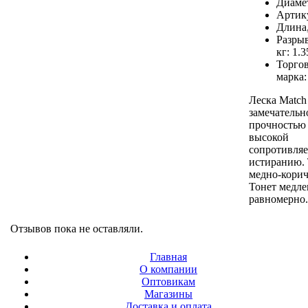
Диаме
Артик
Длина
Разрыв
кг:
1.3
Торго
марка
Леска Match
замечательн
прочностью 
высокой
сопротивля
истиранию. 
медно-корич
Тонет медле
равномерно.
Отзывов пока не оставляли.
Главная
О компании
Оптовикам
Магазины
Доставка и оплата