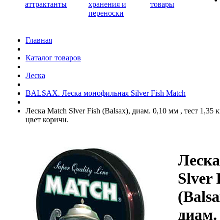
аттрактанты
хранения и
товары
переноски
Главная
Каталог товаров
Леска
BALSAX. Леска монофильная Silver Fish Match
Леска Match Slver Fish (Balsax), диам. 0,10 мм , тест 1,35 кг
цвет коричн.
Леска
Slver 
(Balsa
диам.