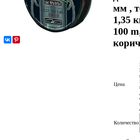
мм , т
1,35 кг
100 m
корич
Цена
Количество