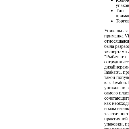
Количе
упаков
Тип
прима
Торгов
Уникальная 
приманка Vi
относящаяся
была разраб
экспертами
"Рыбачьте с
сотрудничес
дизайнерам
Imakatsu, п
такой попул
как Javalon
уникально вс
самого плас
сочетающего
как необход
и максималь
эластичност
практичной 
упаковки, 