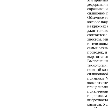
эти приманк
деформации 
окрашивани
силиконом п
Объемное те
которое над
на крючках 
джиг-голово
сочетается 
хвостом, г
интенсивны
самых разны
проводок, и
выразительн
Выполненны
технологии 
главный коз
силиконово
приманки V
являются то
прицеливан
привлеченн
и цветовым 
виброхвост
размеры: 5 с