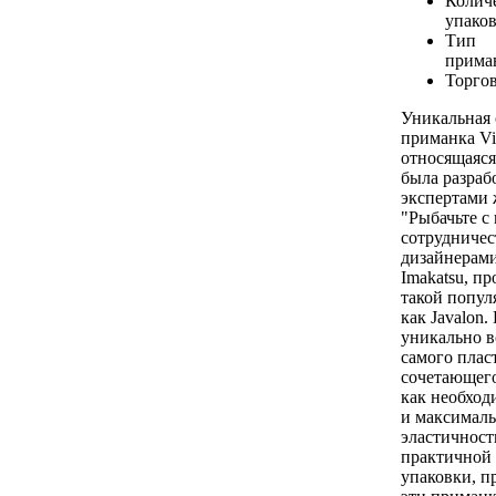
Количе
упаков
Тип
прима
Торгов
Уникальная 
приманка Vi
относящаяся
была разраб
экспертами
"Рыбачьте с
сотрудничес
дизайнерам
Imakatsu, п
такой попул
как Javalon
уникально вс
самого плас
сочетающего
как необход
и максималь
эластичност
практичной 
упаковки, 