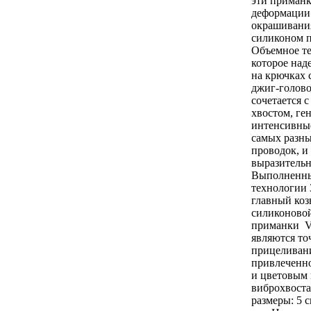
эти приманк
деформации 
окрашивани
силиконом п
Объемное те
которое над
на крючках 
джиг-голово
сочетается 
хвостом, г
интенсивны
самых разны
проводок, и
выразительн
Выполненны
технологии 
главный коз
силиконово
приманки V
являются то
прицеливан
привлеченн
и цветовым 
виброхвост
размеры: 5 с