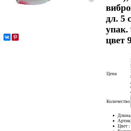
вибро
дл. 5 
упак. 
цвет 
Цена
Количество
Длина
Артик
Цвет :