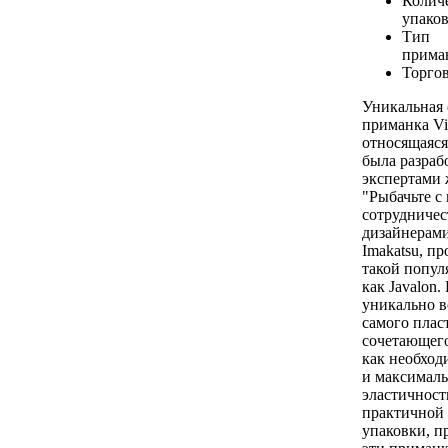
Количе
упаков
Тип
прима
Торгов
Уникальная 
приманка Vi
относящаяся
была разраб
экспертами
"Рыбачьте с
сотрудничес
дизайнерам
Imakatsu, п
такой попул
как Javalon
уникально вс
самого плас
сочетающего
как необход
и максималь
эластичност
практичной 
упаковки, 