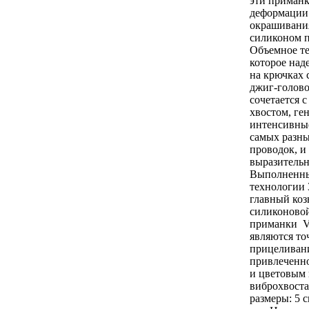
эти приманк
деформации 
окрашивани
силиконом п
Объемное те
которое над
на крючках 
джиг-голово
сочетается 
хвостом, г
интенсивны
самых разны
проводок, и
выразительн
Выполненны
технологии 
главный коз
силиконово
приманки V
являются то
прицеливан
привлеченн
и цветовым 
виброхвост
размеры: 5 с