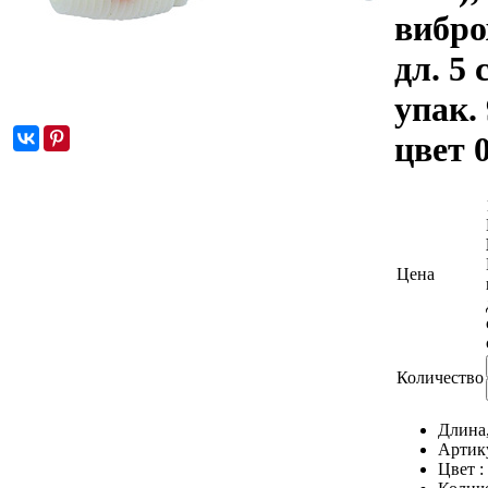
вибро
дл. 5 
упак. 
цвет 
Цена
Количество
Длина
Артик
Цвет :