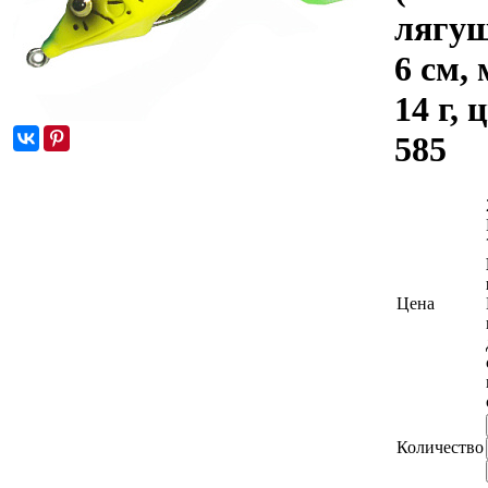
лягуш
6 см,
14 г, 
585
Цена
Количество