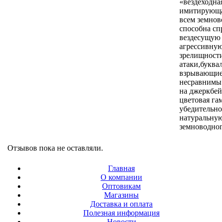
«вездеходна
имитирующа
всем земнов
способна сп
вездесущую
агрессивную
зрелищност
атаки,буква
взрывающие
несравнимы 
на джеркбе
цветовая га
убедительно
натуральную
земноводног
Отзывов пока не оставляли.
Главная
О компании
Оптовикам
Магазины
Доставка и оплата
Полезная информация
Новости