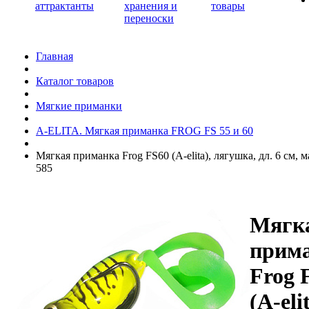
аттрактанты
хранения и
товары
переноски
Главная
Каталог товаров
Мягкие приманки
A-ELITA. Мягкая приманка FROG FS 55 и 60
Мягкая приманка Frog FS60 (A-elita), лягушка, дл. 6 см, ма
585
Мягк
прим
Frog 
(A-eli