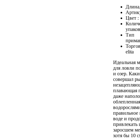
Длина
Артик
Цвет :
Количе
упаков
Тип
прима
Торгов
elita
Идеальная м
для ловли п
и озер. Как
совершал ры
незацепляю
плавающая 
даже напол
облепленна
водорослями
правильное 
воде и прод
привлекать 
заросшем ме
хотя бы 10 с