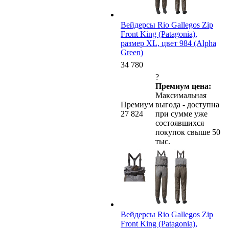
Вейдерсы Rio Gallegos Zip
Front King (Patagonia),
размер XL, цвет 984 (Alpha
Green)
34 780
?
Премиум цена:
Максимальная
Премиум
выгода - доступна
27 824
при сумме уже
состоявшихся
покупок свыше 50
тыс.
Вейдерсы Rio Gallegos Zip
Front King (Patagonia),