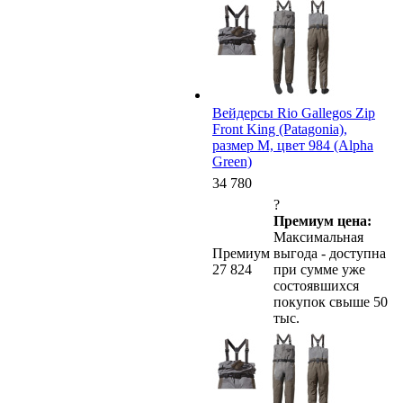
Вейдерсы Rio Gallegos Zip
Front King (Patagonia),
размер M, цвет 984 (Alpha
Green)
34 780
?
Премиум цена:
Максимальная
Премиум
выгода - доступна
27 824
при сумме уже
состоявшихся
покупок свыше 50
тыс.