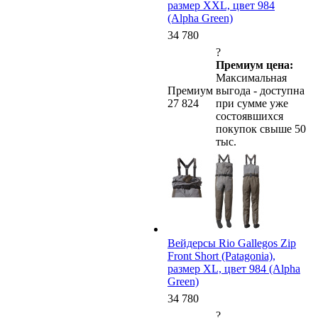
размер XXL, цвет 984
(Alpha Green)
34 780
?
Премиум цена:
Максимальная
Премиум
выгода - доступна
27 824
при сумме уже
состоявшихся
покупок свыше 50
тыс.
Вейдерсы Rio Gallegos Zip
Front Short (Patagonia),
размер XL, цвет 984 (Alpha
Green)
34 780
?