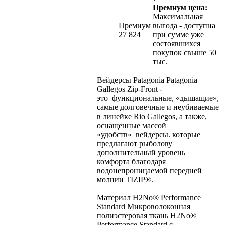
Премиум цена:
Максимальная
Премиум
выгода - доступна
27 824
при сумме уже
состоявшихся
покупок свыше 50
тыс.
Вейдерсы Patagonia Patagonia
Gallegos Zip-Front -
это функциональные, «дышащие»,
самые долговечные и неубиваемые
в линейке Rio Gallegos, а также,
оснащенные массой
«удобств» вейдерсы. которые
предлагают рыболову
дополнительный уровень
комфорта благодаря
водонепроницаемой передней
молнии TIZIP®.
Материал H2No® Performance
Standard Микроволоконная
полиэстеровая ткань H2No®
Performance Standard с