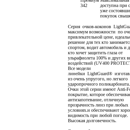
Премиум
Максимальная 
342
доступна при 
уже состоявши
покупок свыше
Серия очков-коконов LightGu
максимум возможности по оч
привлекательной цене, идеаль
решение для тех кто занимаетс
спортом, водит автомобиль и д
кто хочет защитить глаза от
ульрафиолета 100% и других 
воздействий (UV400 PROTEC
Все модели
линейки LightGuard® изгота
из очень упругого, но легкого
ударопрочного поликарбоната.
Очки этой серии имеют Anti-F
покрытие, которое обеспечива
антизапотевание, отличную
прозрачность линз при любых
условиях.и обеспечивают хор
видимость при любой погоде.
Высокая долговечность.