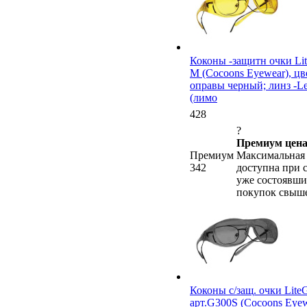
Коконы -защитн очки Lit
M (Cocoons Eyewear), цв
оправы черный; линз -L
(лимо
428
?
Премиум цена
Премиум
Максимальная 
342
доступна при 
уже состоявши
покупок свыше
Коконы c/защ. очки LiteG
арт.G300S (Cocoons Eyew