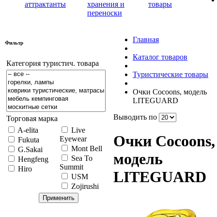
аттрактанты
хранения и
товары
переноски
Главная
Фильтр
Каталог товаров
Категория туристич. товара
Туристические товары
Очки Cocoons, модель
LITEGUARD
Выводить по
Торговая марка
A-elita
Live
Очки Cocoons,
Eyewear
Fukuta
Mont Bell
G.Sakai
модель
Sea To
Hengfeng
Summit
Hiro
LITEGUARD
USM
Zojirushi