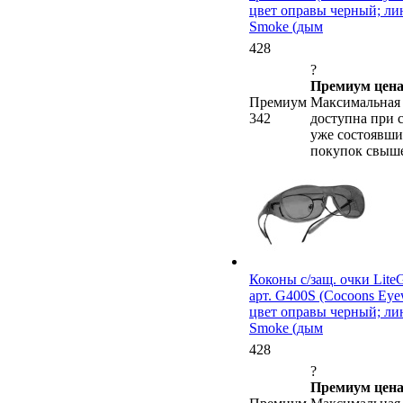
цвет оправы черный; лин
Smoke (дым
428
?
Премиум цена
Премиум
Максимальная 
342
доступна при 
уже состоявши
покупок свыше
Коконы c/защ. очки Lite
арт. G400S (Cocoons Eye
цвет оправы черный; лин
Smoke (дым
428
?
Премиум цена