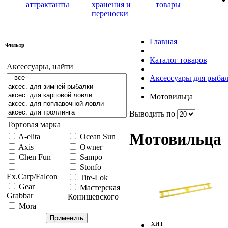
аттрактанты
хранения и
товары
переноски
Главная
Фильтр
Каталог товаров
Аксессуары, найти
Аксессуары для рыба
Мотовильца
Выводить по
Торговая марка
Мотовильца
A-elita
Ocean Sun
Axis
Owner
Chen Fun
Sampo
Stonfo
Ex.Carp/Falcon
Tite-Lok
Gear
Мастерская
Grabbar
Конишевского
Mora
хит