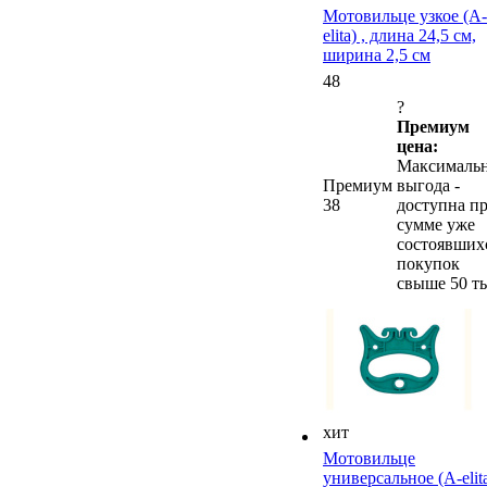
Мотовильце узкое (A-
elita) , длина 24,5 см,
ширина 2,5 см
48
?
Премиум
цена:
Максималь
Премиум
выгода -
38
доступна п
сумме уже
состоявших
покупок
свыше 50 ты
хит
Мотовильце
универсальное (A-elit