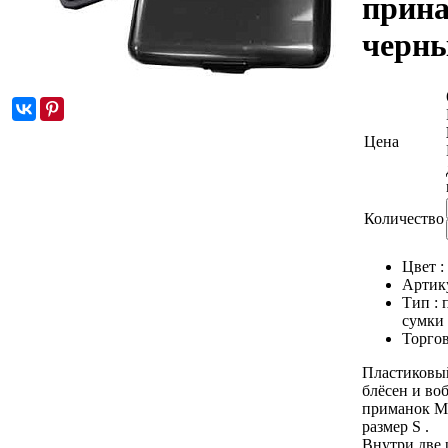
прина
черн
Цена
Количество
Цвет :
Артик
Тип :
сумки 
Торгов
Пластиковы
блёсен и во
приманок Mu
размер S .
Внутри две 