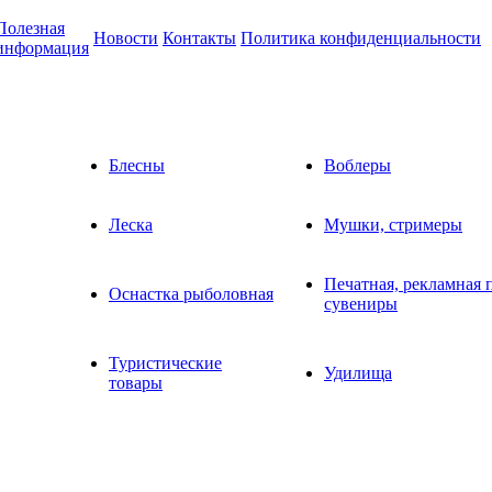
Полезная
Новости
Контакты
Политика конфиденциальности
информация
Блесны
Воблеры
Леска
Мушки, стримеры
Печатная, рекламная 
Оснастка рыболовная
сувениры
Туристические
Удилища
товары