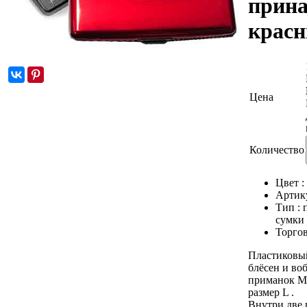
прина
крас
Цена
Количество
Цвет :
Артик
Тип :
сумки 
Торгов
Пластиковы
блёсен и во
приманок Mu
размер L .
Внутри две 