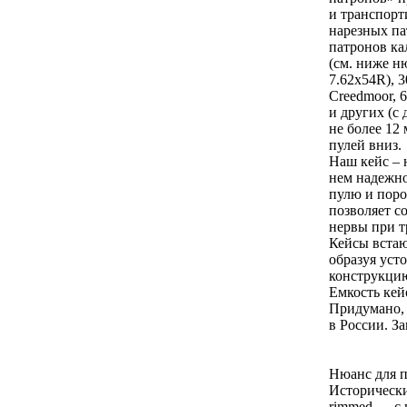
и транспорт
нарезных па
патронов кал
(см. ниже н
7.62х54R), 3
Creedmoor, 6
и других (с
не более 12
пулей вниз.
Наш кейс – 
нем надежн
пулю и поро
позволяет с
нервы при т
Кейсы встаю
образуя уст
конструкци
Емкость кей
Придумано, 
в России. З
Нюанс для п
Исторически
rimmed — с