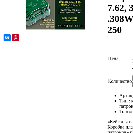
7.62, 
.308Wi
250
Цена
Количество
Артик
Тип :
патро
Торгов
«Кейс для п
Коробка пла
патронов» п