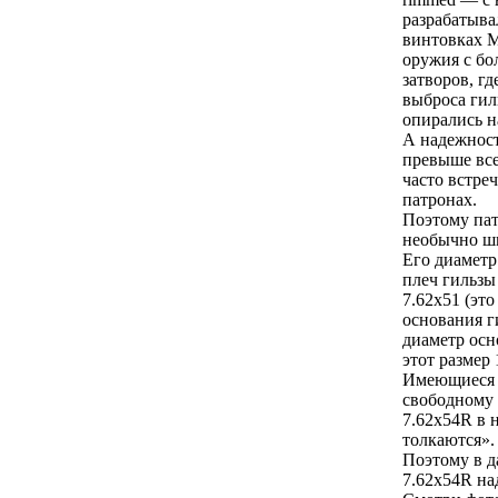
разрабатыва
винтовках Мо
оружия с бо
затворов, г
выброса гил
опирались н
А надежност
превыше вс
часто встре
патронах.
Поэтому пат
необычно ши
Его диаметр
плеч гильзы
7.62х51 (это
основания г
диаметр осно
этот размер 
Имеющиеся 
свободному
7.62х54R в 
толкаются».
Поэтому в 
7.62х54R на