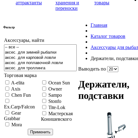
аттрактанты
хранения и
товары
переноски
Главная
Фильтр
Каталог товаров
Аксессуары, найти
Аксессуары для рыба
Держатели, подставки
Выводить по
Торговая марка
Держатели,
A-elita
Ocean Sun
Axis
Owner
подставки
Chen Fun
Sampo
Stonfo
Ex.Carp/Falcon
Tite-Lok
Gear
Мастерская
Grabbar
Конишевского
Mora