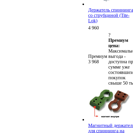
Держатель спиннинг
со струбциной (Tite-
Lok)
4 960
?
Премиум
цена:
Максималь
Премиум
выгода -
3 968
доступна п
сумме уже
состоявших
покупок
свыше 50 ты
Магнитный держател
для спиннинга на