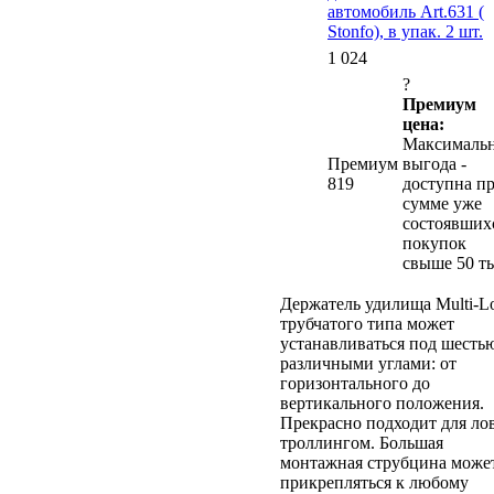
автомобиль Art.631 (
Stonfo), в упак. 2 шт.
1 024
?
Премиум
цена:
Максималь
Премиум
выгода -
819
доступна п
сумме уже
состоявших
покупок
свыше 50 ты
Держатель удилища Multi-L
трубчатого типа может
устанавливаться под шесть
различными углами: от
горизонтального до
вертикального положения.
Прекрасно подходит для ло
троллингом. Большая
монтажная струбцина може
прикрепляться к любому