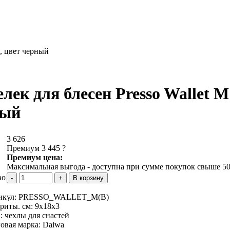
м, цвет черный
лек для блесен Presso Wallet M 
ный
3 626
Премиум 3 445
?
Премиум цена:
Максимальная выгода - доступна при сумме покупок свыше 50
во
икул:
PRESSO_WALLET_M(B)
риты. см:
9х18х3
 :
чехлы для снастей
овая марка:
Daiwa