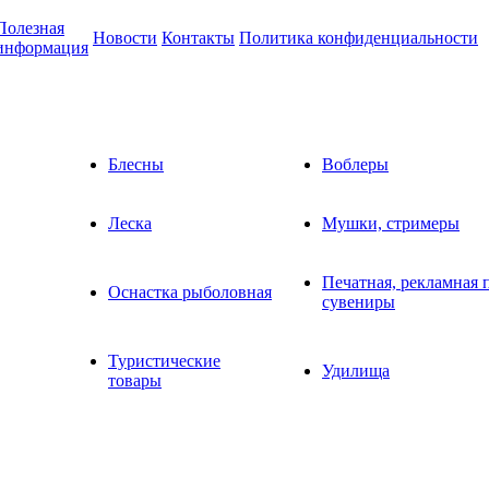
Полезная
Новости
Контакты
Политика конфиденциальности
информация
Блесны
Воблеры
Леска
Мушки, стримеры
Печатная, рекламная 
Оснастка рыболовная
сувениры
Туристические
Удилища
товары