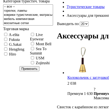
Категория туристич. товара
Туристические товары
Аксессуары для трекки
Выводить по
Торговая марка
Аксессуары д
A-elita
Live
Eyewear
Fukuta
Mont Bell
G.Sakai
Sea To
Hengfeng
Summit
Hiro
USM
Zojirushi
Колокольчик с заглушкой 
2 038
?
Премиум 1 630
Премиум
Максимал
Свисток с карабином из легког