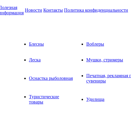
Полезная
Новости
Контакты
Политика конфиденциальности
информация
Блесны
Воблеры
Леска
Мушки, стримеры
Печатная, рекламная 
Оснастка рыболовная
сувениры
Туристические
Удилища
товары